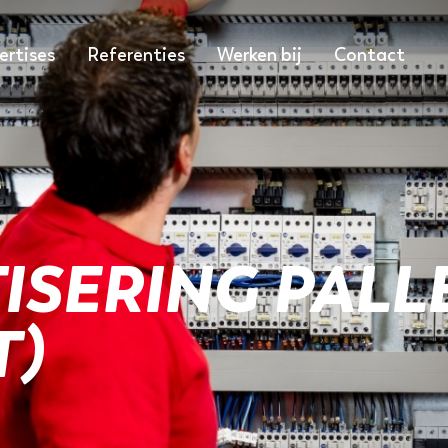
ertises
Referenties
Werken bij
Contact
ISERING PALL
T)