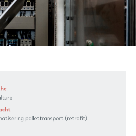
che
ulture
acht
atisering pallettransport (retrofit)