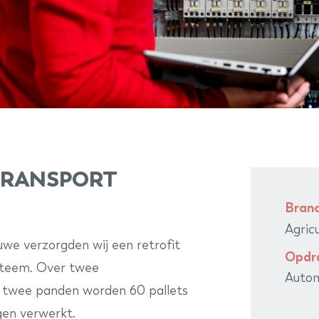
TRANSPORT
Bran
Agric
we verzorgden wij een retrofit
Opdr
ysteem. Over twee
Autom
n twee panden worden 60 pallets
gen verwerkt.