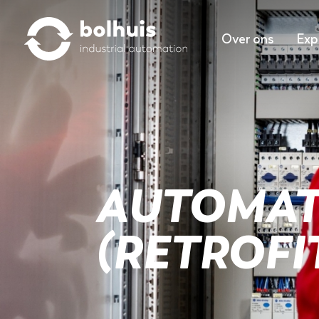
Over ons
Exp
AUTOMAT
(RETROFI